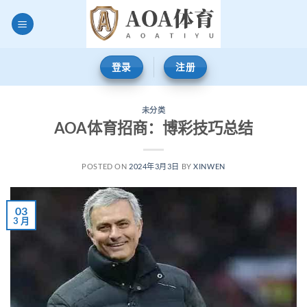
跳
到
内
容
登录
注册
未分类
AOA体育招商：博彩技巧总结
POSTED ON
2024年3月3日
BY
XINWEN
03
3 月