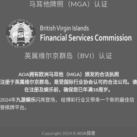
马耳他牌照（MGA）认证
英属维尔京群岛（BVI）认证
AOA拥有欧洲马耳他（MGA）颁发的合法执照
注册于英属维尔京群岛，是受国际行业协会认可的合法公司。请
在注册及娱乐前，确保您已年满18周岁。
2024年
九游娱乐
闪亮登场， 给博彩行业又带来一个新的最佳信
誉棋牌平台。
Copyright 2024 ©
AOA体育