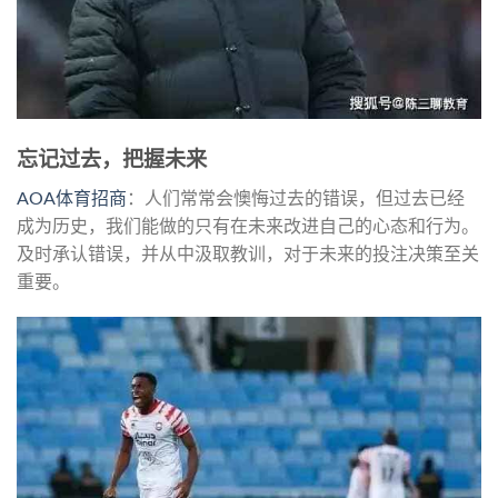
忘记过去，把握未来
AOA体育招商
：人们常常会懊悔过去的错误，但过去已经
成为历史，我们能做的只有在未来改进自己的心态和行为。
及时承认错误，并从中汲取教训，对于未来的投注决策至关
重要。