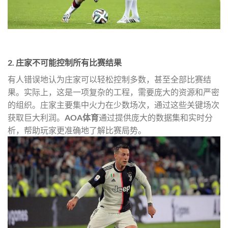
2. 庄家不可能控制所有比赛结果
有人错误地认为庄家可以轻松控制多数，甚至全部比赛结
果。实际上，这是一项复杂的工程，需要庞大的资源和严密
的组织。庄家主要集中火力在少数场次，通过这些关键场次
获取巨大利润。
AOA体育
通过提供庞大的数据集和实时分
析，帮助玩家更准确地了解比赛局势。