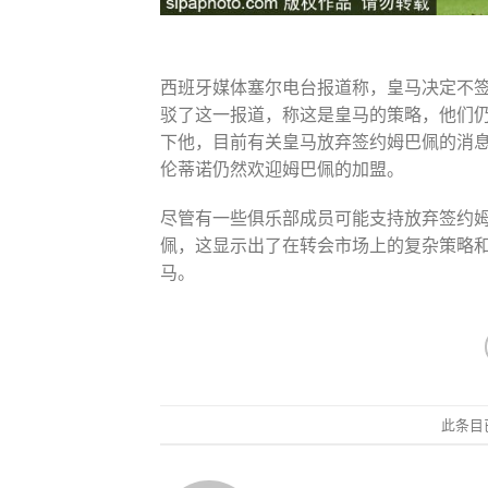
西班牙媒体塞尔电台报道称，皇马决定不签
驳了这一报道，称这是皇马的策略，他们仍
下他，目前有关皇马放弃签约姆巴佩的消
伦蒂诺仍然欢迎姆巴佩的加盟。
尽管有一些俱乐部成员可能支持放弃签约
佩，这显示出了在转会市场上的复杂策略
马。
此条目