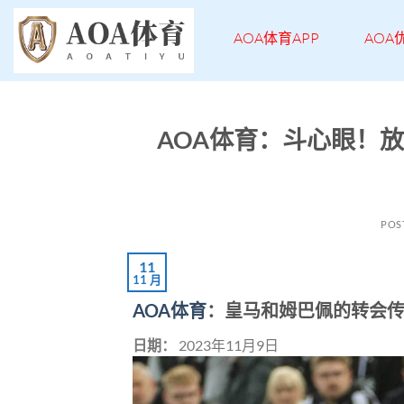
跳
到
AOA体育APP
AOA
内
容
AOA体育：斗心眼！放
POS
11
11 月
AOA体育
：皇马和姆巴佩的转会
日期：
2023年11月9日