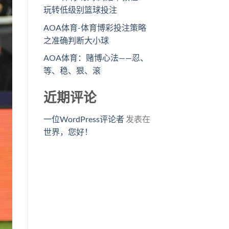
玩转低级别篮球投注
AOA体育-体育博彩投注策略
之准确判断大小球
AOA体育：赌博心法——忍、
等、稳、狠、滚
近期评论
一位WordPress评论者
发表在
世界，您好！