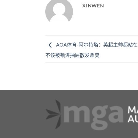
XINWEN
AOA体育-阿尔特塔：英超主帅都站在
不该被锁进抽屉散发恶臭