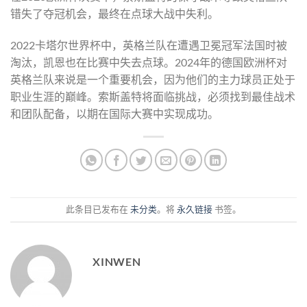
错失了夺冠机会，最终在点球大战中失利。
2022卡塔尔世界杯中，英格兰队在遭遇卫冕冠军法国时被
淘汰，凯恩也在比赛中失去点球。2024年的德国欧洲杯对
英格兰队来说是一个重要机会，因为他们的主力球员正处于
职业生涯的巅峰。索斯盖特将面临挑战，必须找到最佳战术
和团队配备，以期在国际大赛中实现成功。
此条目已发布在
未分类
。将
永久链接
书签。
XINWEN