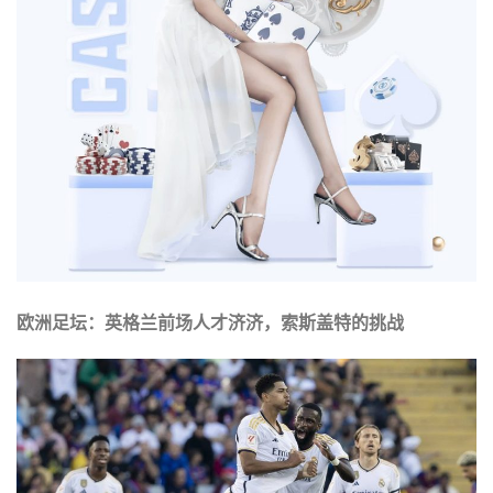
欧洲足坛：英格兰前场人才济济，索斯盖特的挑战