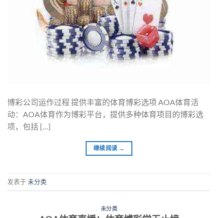
博彩公司运作过程 提供丰富的体育博彩选项 AOA体育活
动：AOA体育作为博彩平台，提供多种体育项目的博彩选
项，包括 […]
继续阅读
→
发表于
未分类
未分类