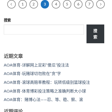
1
2
3
4
5
6
7
搜索
搜
索
近期文章
AOA体育-详解网上足彩“傻瓜”投注法
AOA体育-玩赌球切勿败在“贪”字
AOA体育-滚球高赔率教程：玩转低级别篮球投注
AOA体育-体育博彩投注策略之准确判断大小球
AOA体育：赌博心法——忍、等、稳、狠、滚
近期评论