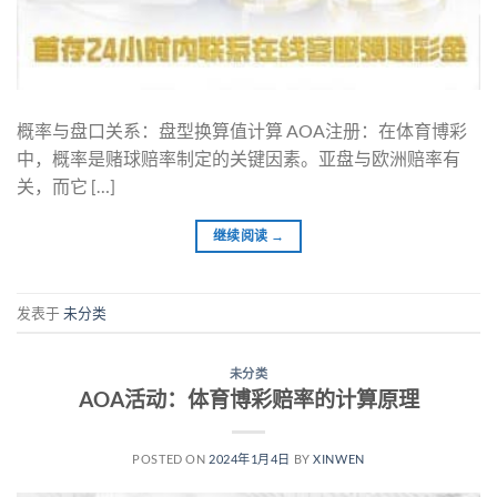
概率与盘口关系：盘型换算值计算 AOA注册：在体育博彩
中，概率是赌球赔率制定的关键因素。亚盘与欧洲赔率有
关，而它 […]
继续阅读
→
发表于
未分类
未分类
AOA活动：体育博彩赔率的计算原理
POSTED ON
2024年1月4日
BY
XINWEN