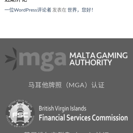
一位WordPress评论者
发表在
世界，您好！
马耳他牌照（MGA）认证