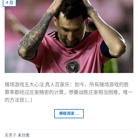
4 月
赌场游戏五大心法 真人百家乐：如今，所有赌场游戏的胜
算率都经过庄家精密的计算，想要战胜庄家相当困难，唯一
的方法就 […]
继续阅读
→
发表于
未分类