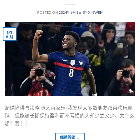
POSTED ON
2024年6月1日
BY
XINWEN
01
6 月
赌球陷阱与策略 真人百家乐-我发现大多数朋友都喜欢玩赌
球，但能够长期保持盈利而不亏损的人却少之又少。为什么
呢？我 […]
继续阅读
→