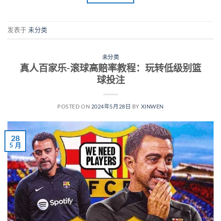
发表于
未分类
未分类
真人百家乐-滚球高赔率教程：玩转低级别篮
球投注
POSTED ON
2024年5月28日
BY
XINWEN
28
5 月