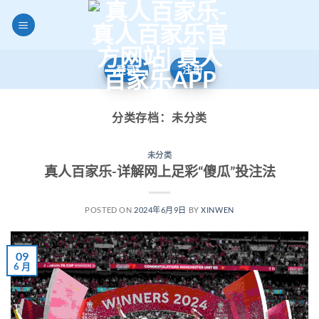
跳
到
内
容
登录
注册
分类存档：
未分类
未分类
真人百家乐-详解网上足彩“傻瓜”投注法
POSTED ON
2024年6月9日
BY
XINWEN
09
6 月