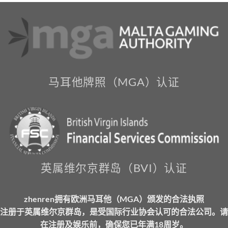
马耳他牌照（MGA）认证
英属维尔京群岛（BVI）认证
zhenren拥有欧洲马耳他（MGA）颁发的合法执照
注册于英属维尔京群岛，是受国际行业协会认可的合法公司。请
在注册及娱乐前，确保您已年满18周岁。